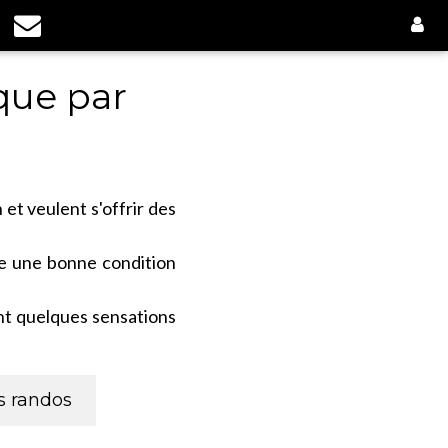
que par
 et veulent s'offrir des
de une bonne condition
nt quelques sensations
es randos