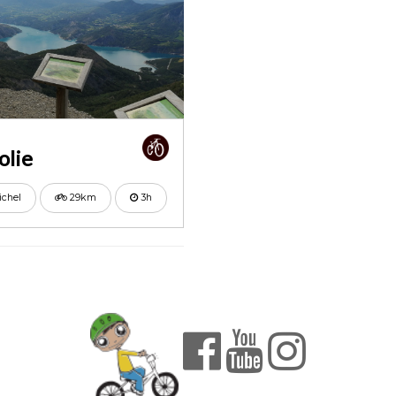
olie
ichel
29km
3h