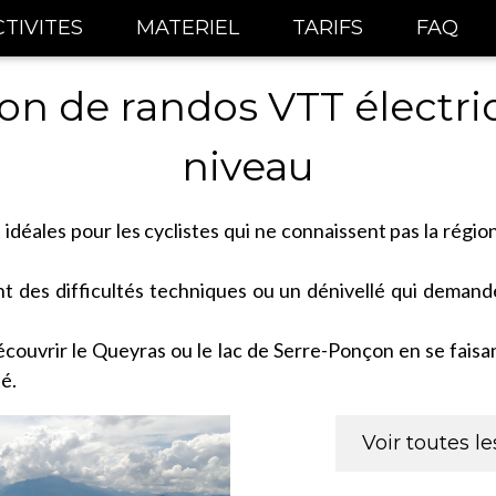
TIVITES
MATERIEL
TARIFS
FAQ
ion de randos VTT électri
niveau
idéales pour les cyclistes qui ne connaissent pas la région
 des difficultés techniques ou un dénivellé qui deman
couvrir le Queyras ou le lac de Serre-Ponçon en se faisa
é.
Voir toutes l